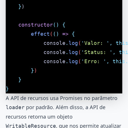
	}
)
	constructor
()
 {
		effect
(
()
 =>
 {
			console
.
log
(
'
Valor: 
'
,
 thi
			console
.
log
(
'
Status: 
'
,
 th
			console
.
log
(
'
Erro: 
'
,
 this
		}
)
	}
}
A API de recursos usa Promises no parâmetro
por padrão. Além disso, a API de
loader
recursos retorna um objeto
, que nos permite atualizar
WritableResource