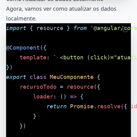
Agora, vamos ver como atualizar os dados
localmente.
import
 {
 resource
 }
 from
 '
@angular/cor
@
Component
(
{
	template
:
 `
 <button (click)="atual
}
)
export
 class
 MeuComponente
 {
	recursoTodo
 =
 resource
(
{
		loader
:
 ()
 =>
 {
			return
 Promise
.
resolve(
{
 i
		}
	}
)