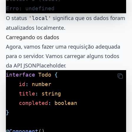
Erro: undefined
O status
significa que os dados foram
'local'
atualizados localmente.
Carregando os dados
Agora, vamos fazer uma requisição adequada
para o servidor. Vamos carregar alguns todos
da API JSONPlaceholder.
interface
 Todo
 {
	id
:
 number
	title
:
 string
	completed
:
 boolean
}
@
Component
()