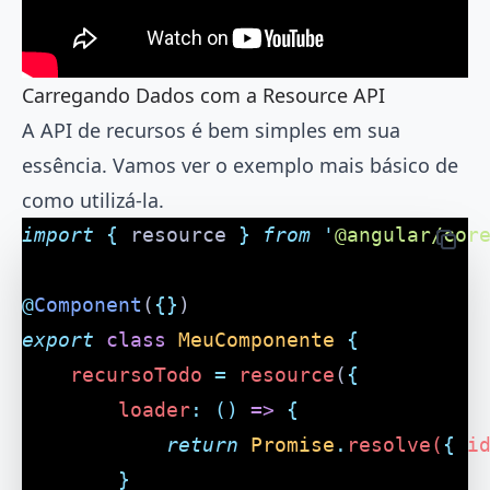
Carregando Dados com a Resource API
A API de recursos é bem simples em sua
essência. Vamos ver o exemplo mais básico de
como utilizá-la.
import
 {
 resource
 }
 from
 '
@angular/cor
@
Component
(
{}
)
export
 class
 MeuComponente
 {
	recursoTodo
 =
 resource
(
{
		loader
:
 ()
 =>
 {
			return
 Promise
.
resolve(
{
 i
		}