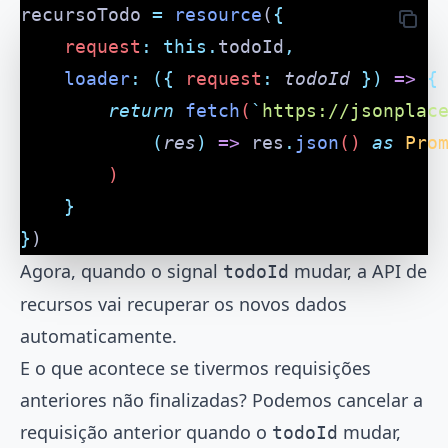
recursoTodo 
=
 resource
(
{
	request
:
 this.
todoId
,
	loader
:
 ({
 request
:
 todoId
 })
 =>
 {
		return
 fetch
(
`
https://jsonplac
			(
res
)
 =>
 res
.
json
() 
as
 Pro
		)
	}
}
)
Agora, quando o signal
mudar, a API de
todoId
recursos vai recuperar os novos dados
automaticamente.
E o que acontece se tivermos requisições
anteriores não finalizadas? Podemos cancelar a
requisição anterior quando o
mudar,
todoId