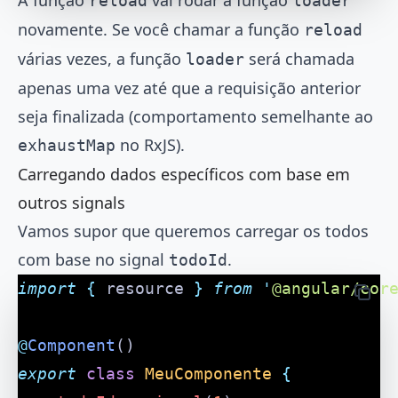
reload
loader
novamente. Se você chamar a função
reload
várias vezes, a função
será chamada
loader
apenas uma vez até que a requisição anterior
seja finalizada (comportamento semelhante ao
no RxJS).
exhaustMap
Carregando dados específicos com base em
outros signals
Vamos supor que queremos carregar os todos
com base no signal
.
todoId
import
 {
 resource
 }
 from
 '
@angular/cor
@
Component
()
export
 class
 MeuComponente
 {