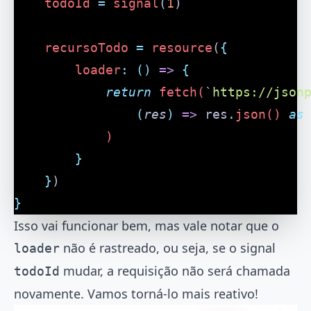
	todoId
 =
 signal
(
1
)
	recursoTodo
 =
 resource
(
{
		loader
:
 ()
 =>
 {
			return
 fetch(
`
https://json
				(
res
)
 =>
 res
.
json() 
as
			)
		}
	}
)
}
Isso vai funcionar bem, mas vale notar que o
não é rastreado, ou seja, se o signal
loader
mudar, a requisição não será chamada
todoId
novamente. Vamos torná-lo mais reativo!