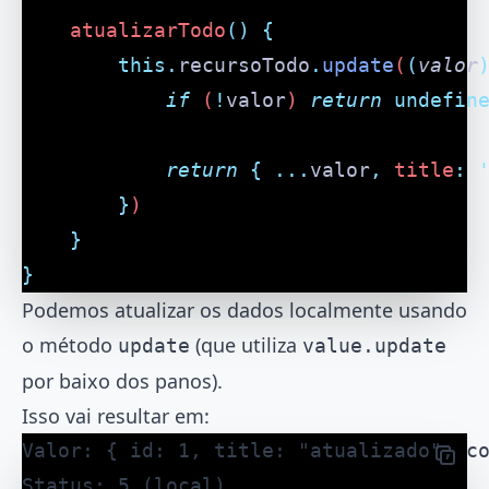
	atualizarTodo
()
 {
		this.
recursoTodo
.
update
(
(
valor
			if
 (
!
valor
) 
return
 undefin
			return
 {
 ...
valor
,
 title
:
 
		}
)
	}
}
Podemos atualizar os dados localmente usando
o método
(que utiliza
update
value.update
por baixo dos panos).
Isso vai resultar em:
Valor: { id: 1, title: "atualizado", c
Status: 5 (local)