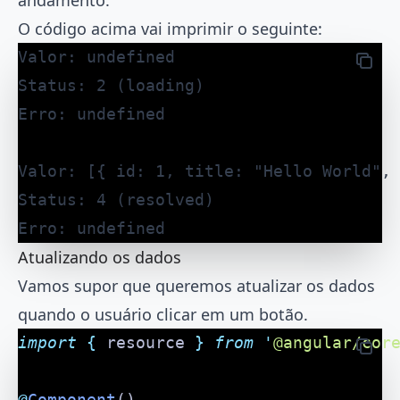
O código acima vai imprimir o seguinte:
Valor: undefined
Status: 2 (loading)
Erro: undefined
Valor: [{ id: 1, title: "Hello World",
Status: 4 (resolved)
Erro: undefined
Atualizando os dados
Vamos supor que queremos atualizar os dados
quando o usuário clicar em um botão.
import
 {
 resource
 }
 from
 '
@angular/cor
@
Component
()