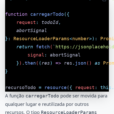
function
 carregarTodo
({
	request
:
 todoId
,
	abortSignal
}:
 ResourceLoaderParams
<
number
>):
 Prom
	return
 fetch
(
`
https://jsonplacehol
		signal
:
 abortSignal
	}
)
.
then
(
(
res
)
 =>
 res
.
json
() 
as
 Pro
}
recursoTodo 
=
 resource
(
{
 request
:
 this
A função
pode ser movida para
carregarTodo
qualquer lugar e reutilizada por outros
recursos. O tipo
ResourceLoaderParams