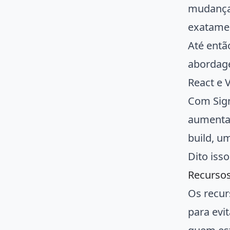
mudança
exatamen
Até entã
abordage
React e 
Com Sign
aumentan
build, u
Dito iss
Recursos
Os recur
para evi