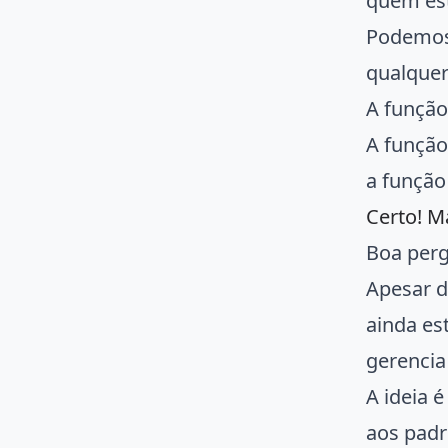
quem es
Podemos 
qualquer
A funçã
A funçã
a funçã
Certo! M
Boa perg
Apesar d
ainda es
gerencia
A ideia 
aos padr