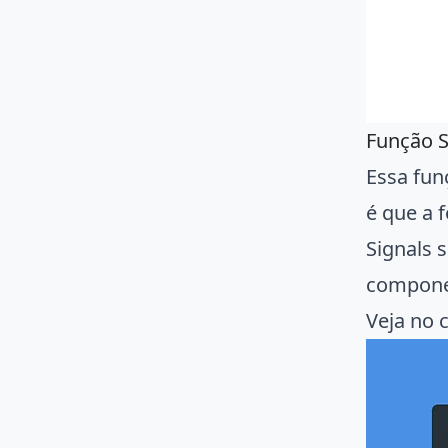
Função S
Essa fu
é que a 
Signals 
compone
Veja no 