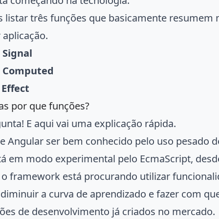
tá começando na tecnologia.
listar três funções que basicamente resumem m
 aplicação.
o
Signal
o
Computed
o
Effect
as por que funções?
unta! E aqui vai uma explicação rápida.
e Angular ser bem conhecido pelo uso pesado d
tá em modo experimental pelo EcmaScript, desd
 o framework está procurando utilizar funcionalid
é diminuir a curva de aprendizado e fazer com qu
ões de desenvolvimento já criados no mercado.