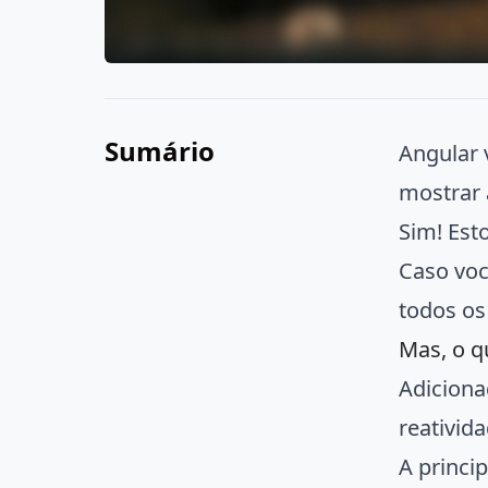
Sumário
Angular 
mostrar 
Sim! Est
Caso voc
todos os
Mas, o q
Adicion
reativid
A princi