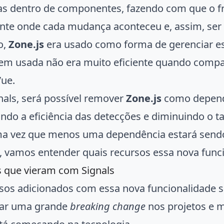
s dentro de componentes, fazendo com que o f
te onde cada mudança aconteceu e, assim, ser m
o,
Zone.js
era usado como forma de gerenciar es
m usada não era muito eficiente quando compa
Vue.
als, será possível remover
Zone.js
como dependê
do a eficiência das detecções e diminuindo o ta
ma vez que menos uma dependência estará send
o, vamos entender quais recursos essa nova func
 que vieram com Signals
sos adicionados com essa nova funcionalidade s
tar uma grande
breaking change
nos projetos e m