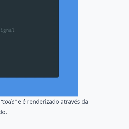
r
“code”
e é renderizado através da
do.