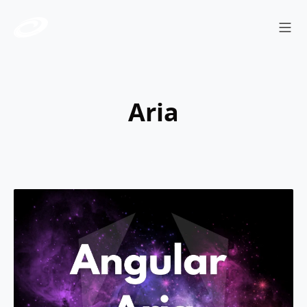
Sho
aria